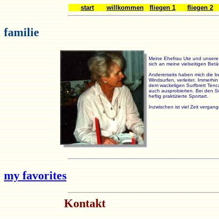
start
willkommen
fliegen 1
fliegen 2
familie
Meine Ehefrau Ute und unser
sich an meine vielseitigen Bet
Andererseits haben mich die be
Windsurfen, verleitet. Immerhin
dem wackeligen Surfbrett Tenc
auch ausprobierten. Bei den 
heftig praktizierte Sportart.
Inzwischen ist viel Zeit vergange
my favorites
Kontakt