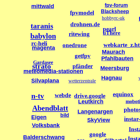
fpv-forum
mittwald
Blacksheep
fpvmodel
hobbyrc-uk
drohnen.de
taranis
pearl
uThere
ritewing
babylon
rc-heli
webkarte_z.h
onedrone
magenta
Maurach
getfpv
Pfahlbauten
Gardasee
strato
pfänder
Meersburg
meteomedia-stationen
Hagnau
Silvaplana
wetterzentrale
equinox
webde
n-tv
drive.google
Leutkirch
moboti
Abendblatt
photo
Langenargen
bild
Eigen
instar
SkyView
Volksbank
Inst
google
Balderschwang
Inst