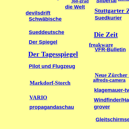
Silbertal
360-grad
die Welt
Stuttgarter 
devilsdrift
Suedkurier
Schwäbische
Sueddeutsche
Die Zeit
Der Spiegel
freakware
VFR-Bulletin
Der Tagesspiegel
Pilot und Flugzeug
Neue Zürcher 
alfreds-camera
Markdorf-Storch
klagemauer-t
VARIO
Windfinder/H
grover
propagandaschau
Gleitschirmse